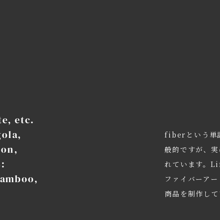
e, etc.
gola,
fiberとい
lon,
般的ですが、実
s:
れています。Li
 bamboo,
ファイバーアー
商品を制作して