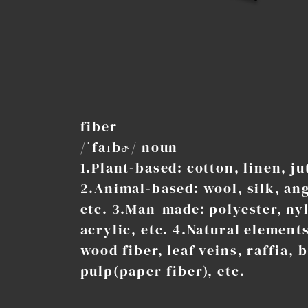
fiber
/ˈfaɪbɚ/ noun
1.Plant-based: cotton, linen, jut
2.Animal-based: wool, silk, an
etc. 3.Man-made: polyester, ny
acrylic, etc. 4.Natural element
wood fiber, leaf veins, raffia,
pulp(paper fiber), etc.